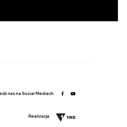
edź nas na Social Mediach:
Realizacja