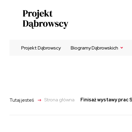
Projekt Dąbrowscy
Biogramy Dąbrowskich
Franciszek Dąbrowski
Łucjan Dąbrowski
Zdzisław Dąbrowski
Antoni Dąbrowski
->
Strona główna
Finisaż wystawy prac 
Tutaj jesteś
Henryk Dąbrowski
Donata Maria Dąbrowska