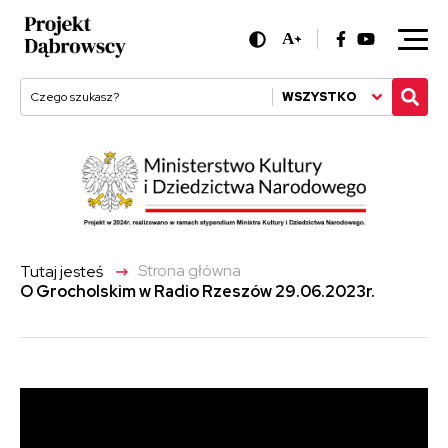
A
+
WSZYSTKO
->
Strona główna
Tutaj jesteś
O Grocholskim w Radio Rzeszów 29.06.2023r.