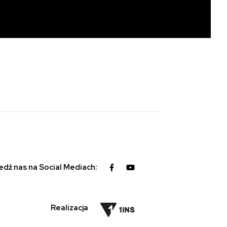
edź nas na Social Mediach:
Realizacja