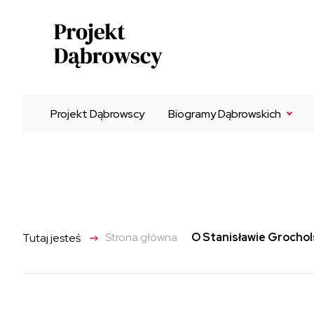
Projekt Dąbrowscy
Biogramy Dąbrowskich
Franciszek Dąbrowski
Łucjan Dąbrowski
Zdzisław Dąbrowski
Antoni Dąbrowski
->
Strona główna
O Stanisławie Grocho
Tutaj jesteś
Henryk Dąbrowski
Donata Maria Dąbrowska