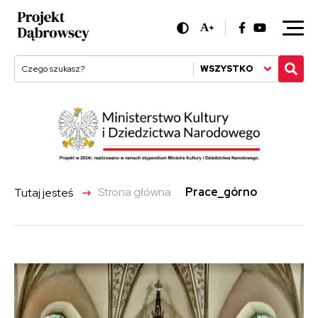
A
+
WSZYSTKO
->
Strona główna
prace_górno
Tutaj jesteś