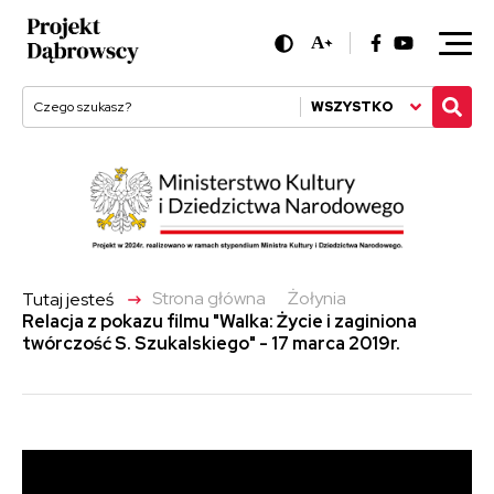
A
+
WSZYSTKO
->
Strona główna
Żołynia
Tutaj jesteś
Relacja z pokazu filmu "Walka: Życie i zaginiona
twórczość S. Szukalskiego" - 17 marca 2019r.