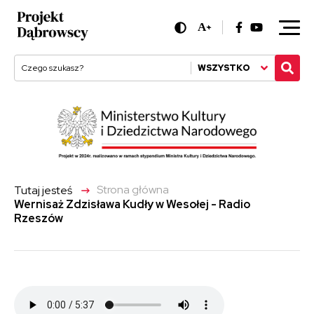
A
+
WSZYSTKO
->
Strona główna
Tutaj jesteś
Wernisaż Zdzisława Kudły w Wesołej - Radio
Rzeszów