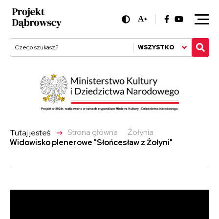
A
+
WSZYSTKO
->
Strona główna
Żołynia
Tutaj jesteś
Widowisko plenerowe "Słońcesław z Żołyni"