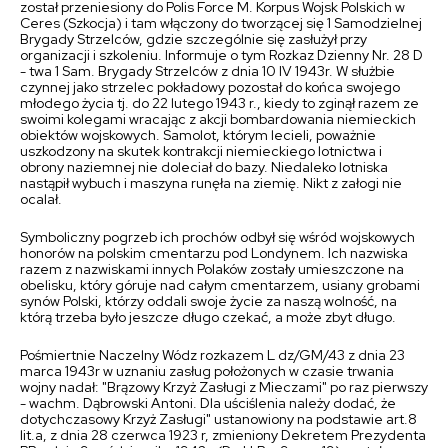
został przeniesiony do Polis Force M. Korpus Wojsk Polskich w
Ceres (Szkocja) i tam włączony do tworzącej się 1 Samodzielnej
Brygady Strzelców, gdzie szczególnie się zasłużył przy
organizacji i szkoleniu. Informuje o tym Rozkaz Dzienny Nr. 28 D
- twa 1 Sam. Brygady Strzelców z dnia 10 IV 1943r. W służbie
czynnej jako strzelec pokładowy pozostał do końca swojego
młodego życia tj. do 22 lutego 1943 r., kiedy to zginął razem ze
swoimi kolegami wracając z akcji bombardowania niemieckich
obiektów wojskowych. Samolot, którym lecieli, poważnie
uszkodzony na skutek kontrakcji niemieckiego lotnictwa i
obrony naziemnej nie doleciał do bazy. Niedaleko lotniska
nastąpił wybuch i maszyna runęła na ziemię. Nikt z załogi nie
ocalał.
Symboliczny pogrzeb ich prochów odbył się wśród wojskowych
honorów na polskim cmentarzu pod Londynem. Ich nazwiska
razem z nazwiskami innych Polaków zostały umieszczone na
obelisku, który góruje nad całym cmentarzem, usiany grobami
synów Polski, którzy oddali swoje życie za naszą wolność, na
którą trzeba było jeszcze długo czekać, a może zbyt długo.
Pośmiertnie Naczelny Wódz rozkazem L dz/GM/43 z dnia 23
marca 1943r w uznaniu zasług położonych w czasie trwania
wojny nadał: "Brązowy Krzyż Zasługi z Mieczami" po raz pierwszy
- wachm. Dąbrowski Antoni. Dla uściślenia należy dodać, że
dotychczasowy Krzyż Zasługi" ustanowiony na podstawie art.8
lit.a, z dnia 28 czerwca 1923 r, zmieniony Dekretem Prezydenta