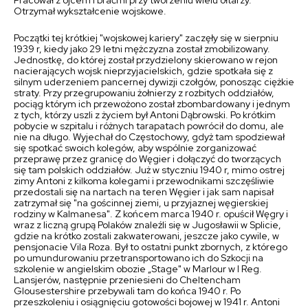
Pracował z ojcem i braćmi przy tworzeniu wielu ołtarzy.
Otrzymał wykształcenie wojskowe.
Początki tej krótkiej "wojskowej kariery" zaczęły się w sierpniu
1939 r, kiedy jako 29 letni mężczyzna został zmobilizowany.
Jednostkę, do której został przydzielony skierowano w rejon
nacierających wojsk nieprzyjacielskich, gdzie spotkała się z
silnym uderzeniem pancernej dywizji czołgów, ponosząc ciężkie
straty. Przy przegrupowaniu żołnierzy z rozbitych oddziałów,
pociąg którym ich przewożono został zbombardowany i jednym
z tych, którzy uszli z życiem był Antoni Dąbrowski. Po krótkim
pobycie w szpitalu i różnych tarapatach powrócił do domu, ale
nie na długo. Wyjechał do Częstochowy, gdyż tam spodziewał
się spotkać swoich kolegów, aby wspólnie zorganizować
przeprawę przez granicę do Węgier i dołączyć do tworzących
się tam polskich oddziałów. Już w styczniu 1940 r, mimo ostrej
zimy Antoni z kilkoma kolegami i przewodnikami szczęśliwie
przedostali się na nartach na teren Węgier i jak sam napisał
zatrzymał się "na gościnnej ziemi, u przyjaznej węgierskiej
rodziny w Kalmanesa". Z końcem marca 1940 r. opuścił Węgry i
wraz z liczną grupą Polaków znaleźli się w Jugosławii w Splicie,
gdzie na krótko zostali zakwaterowani, jeszcze jako cywile, w
pensjonacie Vila Roza. Był to ostatni punkt zbornych, z którego
po umundurowaniu przetransportowano ich do Szkocji na
szkolenie w angielskim obozie „Stage" w Marlour w I Reg.
Lansjerów, następnie przeniesieni do Cheltencham
Glousestershire przebywali tam do końca 1940 r. Po
przeszkoleniu i osiągnięciu gotowości bojowej w 1941 r. Antoni