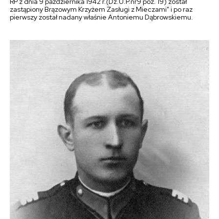
RP z dnia 9 października 1942 r.(Dz.U.P.nr9 poz. 19) został
zastąpiony Brązowym Krzyżem Zasługi z Mieczami" i po raz
pierwszy został nadany właśnie Antoniemu Dąbrowskiemu.