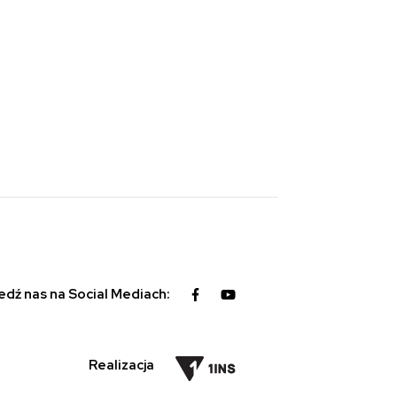
edź nas na Social Mediach:
Realizacja